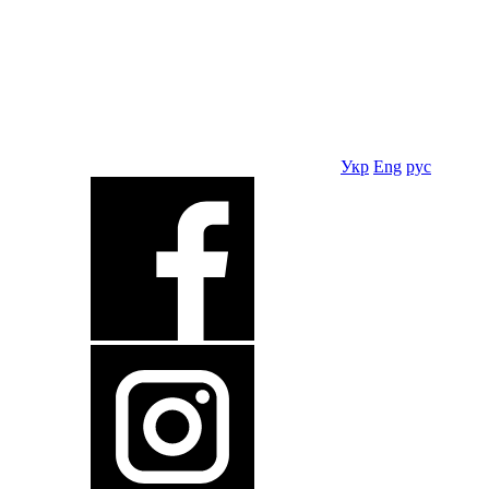
Укр
Eng
рус