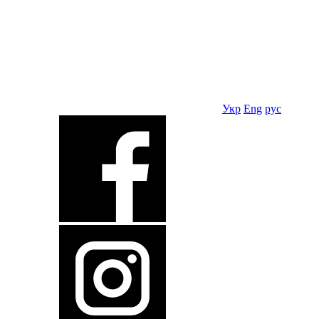
Укр
Eng
рус