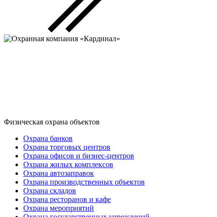
Физическая охрана объектов
Охрана банков
Охрана торговых центров
Охрана офисов и бизнес-центров
Охрана жилых комплексов
Охрана автозаправок
Охрана производственных объектов
Охрана складов
Охрана ресторанов и кафе
Охрана мероприятий
Охрана государственных учреждений