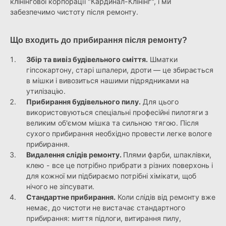
клінінгової корпорації "Кардинал-Клінінг", і ми
забезпечимо чистоту після ремонту.
Що входить до прибирання після ремонту?
Збір та вивіз будівельного сміття.
Шматки
гіпсокартону, старі шпалери, дроти — це збирається
в мішки і вивозиться нашими підрядниками на
утилізацію.
Прибирання будівельного пилу.
Для цього
використовуються спеціальні професійні пилотяги з
великим об'ємом мішка та сильною тягою. Після
сухого прибирання необхідно провести легке вологе
прибирання.
Видалення слідів ремонту.
Плями фарби, шпаклівки,
клею - все це потрібно прибрати з різних поверхонь і
для кожної ми підбираємо потрібні хімікати, щоб
нічого не зіпсувати.
Стандартне прибирання.
Коли слідів від ремонту вже
немає, до чистоти не вистачає стандартного
прибирання: миття підлоги, витирання пилу,