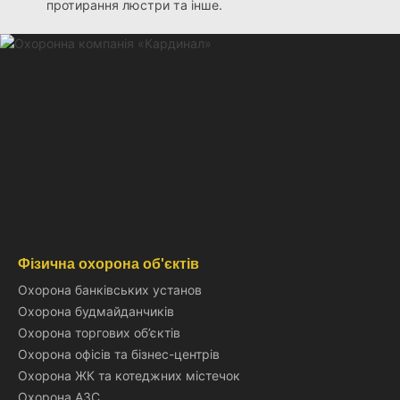
протирання люстри та інше.
Фізична охорона об'єктів
Охорона банківських установ
Охорона будмайданчиків
Охорона торгових об’єктів
Охорона офісів та бізнес-центрів
Охорона ЖК та котеджних містечок
Охорона АЗС