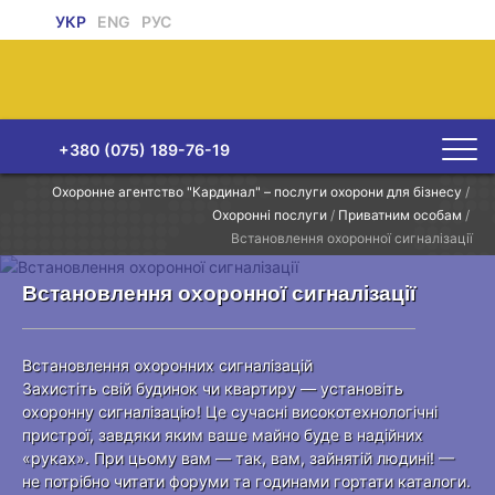
УКР
ENG
РУС
+380 (075) 189-76-19
Охоронне агентство "Кардинал" – послуги охорони для бізнесу
/
Охоронні послуги
/
Приватним особам
/
Встановлення охоронної сигналізації
Встановлення охоронної сигналізації
Встановлення охоронних сигналізацій
Захистіть свій будинок чи квартиру — установіть
охоронну сигналізацію! Це сучасні високотехнологічні
пристрої, завдяки яким ваше майно буде в надійних
«руках». При цьому вам — так, вам, зайнятій людині! —
не потрібно читати форуми та годинами гортати каталоги.