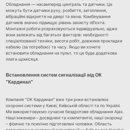
Обладнання — насамперед централь та датчики. Це
можуть бути датчики руху, розбиття, затоплення,
вібраційні відкриття на двері та вікна. Комбінування
датчиків значно підвищує рівень захисту об'єкта.
Монтажні роботи розраховуються індивідуально, адже
вони залежать від багатьох факторів: необхідності
спеціалізованої техніки, висота робіт, довжини прокладки
кабелю (за потребою) та часу. Якщо ви хочете
встановити обладнання на пульт, то це буде додаткова
плата щомісяця.
Встановлення систем сигналізації від ОК
"Кардинал"
Компанія "ОК Кардинал" вже три роки встановлює
охоронні системи у Києві, Київській області та по Україні.
Ми використовуємо сучасне бездротове обладнання Ajax.
Наші інженери – досвідчені та компетентні, наші охоронці
– фізично та психічно підготовлені чоловіки. Область
встановлення охоронної сигналізації — Київ та вся Україна