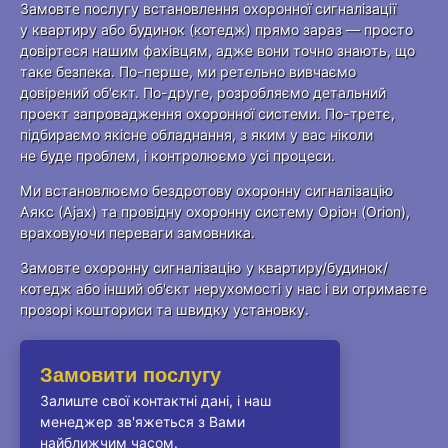
Замовте послугу встановлення охоронної сигналізації
у квартиру або будинок (котедж) прямо зараз — просто
довіртеся нашим фахівцям, адже вони точно знають, що
таке безпека. По-перше, ми ретельно вивчаємо
довірений об'єкт. По-друге, розробляємо детальний
проект запровадження охоронної системи. По-третє,
підбираємо якісне обладнання, з яким у вас ніколи
не буде проблем, і контролюємо усі процеси.
Ми встановлюємо бездротову охоронну сигналізацію
Аякс (Ajax) та провідну охоронну систему Оріон (Orion),
враховуючи переваги замовника.
Замовте охоронну сигналізацію у квартиру/будинок/
котедж або інший об'єкт нерухомості у нас і ви отримаєте
прозорі кошториси та швидку установку.
Замовити послугу
Залиште свої контактні дані, і наш
менеджер зв'яжеться з Вами
найближчим часом.