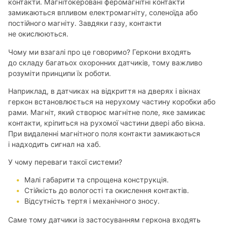
контакти. Магнітокеровані феромагнітні контакти
замикаються впливом електромагніту, соленоїда або
постійного магніту. Завдяки газу, контакти
не окислюються.
Чому ми взагалі про це говоримо? Геркони входять
до складу багатьох охоронних датчиків, тому важливо
розуміти принципи їх роботи.
Наприклад, в датчиках на відкриття на дверях і вікнах
геркон встановлюється на нерухому частину коробки або
рами. Магніт, який створює магнітне поле, яке замикає
контакти, кріпиться на рухомої частини двері або вікна.
При видаленні магнітного поля контакти замикаються
і надходить сигнал на хаб.
У чому переваги такої системи?
Малі габарити та спрощена конструкція.
Стійкість до вологості та окислення контактів.
Відсутність тертя і механічного зносу.
Саме тому датчики із застосуванням геркона входять