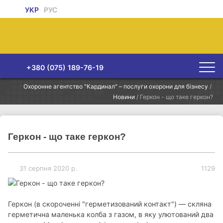
УКР
РУС
+380 (075) 189-76-19
Охоронне агентство "Кардинал" – послуги охорони для бізнесу
/
Новини
/
Геркон - що таке геркон?
Геркон - що таке геркон?
31 серпня 2020 р.
1129
Геркон (в скороченні "герметизований контакт") — скляна
герметична маленька колба з газом, в яку улютований два