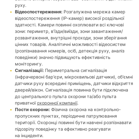
руху.
Відеоспостереження:
Розгалужена мережа камер
відеоспостереження (IP-камер) високої роздільної
здатності. Камери повинні охоплювати всі ключові
зони: периметр, в'їзди/виїзди, зони завантаження/
розвантаження, внутрішні проходи, зони зберігання
цінних товарів. Аналітичні можливості відеосистем
(розпізнавання номерів, осіб, детекція руху, аналіз
поведінки) значно підвищують ефективність
моніторингу.
Сигналізації:
Периметральна сигналізація
(інфрачервоні бар'єри, мікрохвильові датчики), об'ємні
датчики руху всередині приміщень, датчики відкриття
дверей/вікон. Сигналізація повинна бути підключена
до центрального пульта охорони та/або пульта
приватної
охоронної компанії
.
Пости охорони:
Фізична охорона на контрольно-
пропускних пунктах, періодичне патрулювання
території. Охоронці повинні бути навчені розпізнавати
підозрілу поведінку та ефективно реагувати
на інциденти.