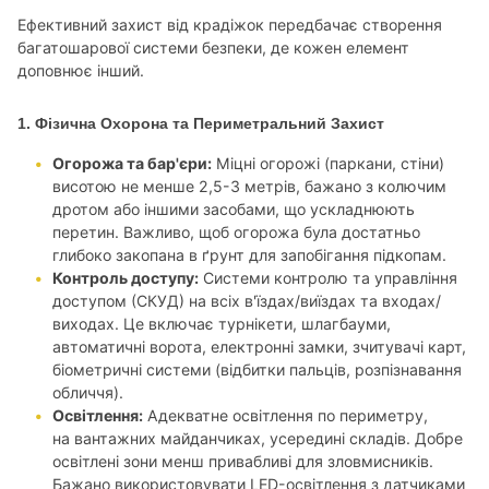
Ефективний захист від крадіжок передбачає створення
багатошарової системи безпеки, де кожен елемент
доповнює інший.
1. Фізична Охорона та Периметральний Захист
Огорожа та бар'єри:
Міцні огорожі (паркани, стіни)
висотою не менше 2,5-3 метрів, бажано з колючим
дротом або іншими засобами, що ускладнюють
перетин. Важливо, щоб огорожа була достатньо
глибоко закопана в ґрунт для запобігання підкопам.
Контроль доступу:
Системи контролю та управління
доступом (СКУД) на всіх в'їздах/виїздах та входах/
виходах. Це включає турнікети, шлагбауми,
автоматичні ворота, електронні замки, зчитувачі карт,
біометричні системи (відбитки пальців, розпізнавання
обличчя).
Освітлення:
Адекватне освітлення по периметру,
на вантажних майданчиках, усередині складів. Добре
освітлені зони менш привабливі для зловмисників.
Бажано використовувати LED-освітлення з датчиками