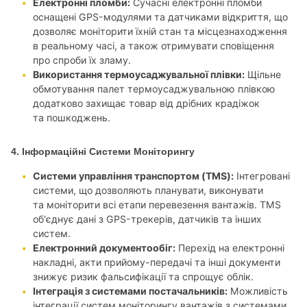
Електронні пломби:
Сучасні електронні пломби
оснащені GPS-модулями та датчиками відкриття, що
дозволяє моніторити їхній стан та місцезнаходження
в реальному часі, а також отримувати сповіщення
про спроби їх зламу.
Використання термоусаджувальної плівки:
Щільне
обмотування палет термоусаджувальною плівкою
додатково захищає товар від дрібних крадіжок
та пошкоджень.
4. Інформаційні Системи Моніторингу
Системи управління транспортом (TMS):
Інтегровані
системи, що дозволяють планувати, виконувати
та моніторити всі етапи перевезення вантажів. TMS
об'єднує дані з GPS-трекерів, датчиків та інших
систем.
Електронний документообіг:
Перехід на електронні
накладні, акти прийому-передачі та інші документи
знижує ризик фальсифікації та спрощує облік.
Інтеграція з системами постачальників:
Можливість
інтеграції систем моніторингу вантажів з системами