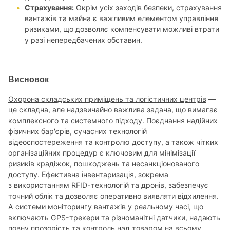
Страхування:
Окрім усіх заходів безпеки, страхування
вантажів та майна є важливим елементом управління
ризиками, що дозволяє компенсувати можливі втрати
у разі непередбачених обставин.
Висновок
Охорона складських приміщень та логістичних центрів
—
це складна, але надзвичайно важлива задача, що вимагає
комплексного та системного підходу. Поєднання надійних
фізичних бар'єрів, сучасних технологій
відеоспостереження та контролю доступу, а також чітких
організаційних процедур є ключовим для мінімізації
ризиків крадіжок, пошкоджень та несанкціонованого
доступу. Ефективна інвентаризація, зокрема
з використанням RFID-технологій та дронів, забезпечує
точний облік та дозволяє оперативно виявляти відхилення.
А системи моніторингу вантажів у реальному часі, що
включають GPS-трекери та різноманітні датчики, надають
повну прозорість та контроль над товаром на всьому