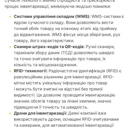
Сучасні технології значно спрощують та прискорюють
процес інвентаризації, мінімізуючи людські помилки:
Системи управління складом (WMS):
WMS-системи є
ядром сучасного складу. Вони дозволяють вести
точний облік товару на кожному етапі: від прийому
до відвантаження. WMS фіксує місце зберігання, рух
товару, його характеристики.
Сканери штрих-кодів та QR-кодів:
Ручні сканери,
термінали збору даних (ТСД) дозволяють швидко
та точно зчитувати інформацію про товари, їх
кількість та місцезнаходження.
RFID-технології:
Радіочастотна ідентифікація (RFID) є
революційним рішенням для інвентаризації. RFID-
мітки містять унікальну інформацію про товар
і можуть бути зчитані на відстані без прямої
видимості. Це дозволяє проводити інвентаризацію
значних обсягів товару за лічені хвилини, значно
підвищуючи її точність та швидкість.
Дрони для інвентаризації:
Деякі компанії вже
використовують дрони, оснащені RFID-зчитувачами
та камерами, для автоматизованої інвентаризації