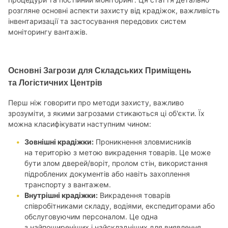
розгляне основні аспекти захисту від крадіжок, важливість
інвентаризації та застосування передових систем
моніторингу вантажів.
Основні Загрози для Складських Приміщень
та Логістичних Центрів
Перш ніж говорити про методи захисту, важливо
зрозуміти, з якими загрозами стикаються ці об'єкти. Їх
можна класифікувати наступним чином:
Зовнішні крадіжки:
Проникнення зловмисників
на територію з метою викрадення товарів. Це може
бути злом дверей/воріт, пролом стін, використання
підроблених документів або навіть захоплення
транспорту з вантажем.
Внутрішні крадіжки:
Викрадення товарів
співробітниками складу, водіями, експедиторами або
обслуговуючим персоналом. Це одна
з найпоширеніших і найскладніших для виявлення