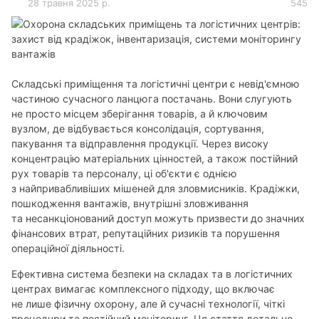
28 травня 2025 р.
545
Складські приміщення та логістичні центри є невід'ємною
частиною сучасного ланцюга постачань. Вони слугують
не просто місцем зберігання товарів, а й ключовим
вузлом, де відбувається консолідація, сортування,
пакування та відправлення продукції. Через високу
концентрацію матеріальних цінностей, а також постійний
рух товарів та персоналу, ці об'єкти є однією
з найпривабливіших мішеней для зловмисників. Крадіжки,
пошкодження вантажів, внутрішні зловживання
та несанкціонований доступ можуть призвести до значних
фінансових втрат, репутаційних ризиків та порушення
операційної діяльності.
Ефективна система безпеки на складах та в логістичних
центрах вимагає комплексного підходу, що включає
не лише фізичну охорону, але й сучасні технології, чіткі
процедури та постійний моніторинг. Ця стаття детально