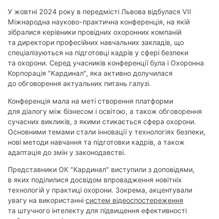
У жовтні 2024 року в передмісті Львова відбулася VII
Міжнародна науково-практична конференція, на якій
зібралися керівники провідних охоронних компаній
та директори професійних навчальних закладів, що
спеціалізуються на підготовці кадрів у сфері безпеки
та охорони. Серед учасників конференції була і Охоронна
Корпорація "Кардинал", яка активно долучилася
до обговорення актуальних питань галузі.
Конференція мала на меті створення платформи
для діалогу між бізнесом і освітою, а також обговорення
сучасних викликів, з якими стикається сфера охорони.
Основними темами стали інновації у технологіях безпеки,
нові методи навчання та підготовки кадрів, а також
адаптація до змін у законодавстві.
Представники ОК "Кардинал" виступили з доповідями,
в яких поділилися досвідом впровадження новітніх
технологій у практиці охорони. Зокрема, акцентували
увагу на використанні
систем відеоспостереження
та штучного інтелекту для підвищення ефективності