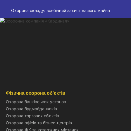
Охорона складу: всебічний захист вашого майна
Фізична охорона об'єктів
Охорона банківських установ
Охорона будмайданчиків
Охорона торгових об’єктів
Охорона офісів та бізнес-центрів
Охорона ЖК та котеджних містечок