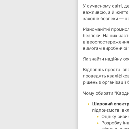
У сучасному світі, д
важливою, а й життє
заходів безпеки — це
Різноманітні промис
безпеки. На них час
відеоспостереженн
вимогам виробничої 
Як знайти надійну о
Відповідь проста: зв
проведуть кваліфіко
рішень з організації
Чому обирати "Кард
Широкий спектр
підприємств
, вк
Оцінку ризик
Розробку ін