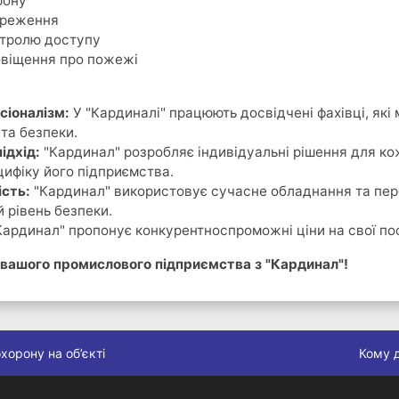
рону
ереження
тролю доступу
віщення про пожежі
сіоналізм:
У "Кардиналі" працюють досвідчені фахівці, які 
 та безпеки.
ідхід:
"Кардинал" розробляє індивідуальні рішення для кож
ифіку його підприємства.
ість:
"Кардинал" використовує сучасне обладнання та пере
 рівень безпеки.
ардинал" пропонує конкурентноспроможні ціни на свої по
 вашого промислового підприємства з "Кардинал"!
хорону на об’єкті
Кому д