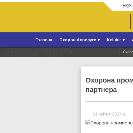
УКР
Головна
Охоронні послуги
▾
Клінінг
▾
Охоро
Охорона пром
партнера
24 квітня 2024 р.