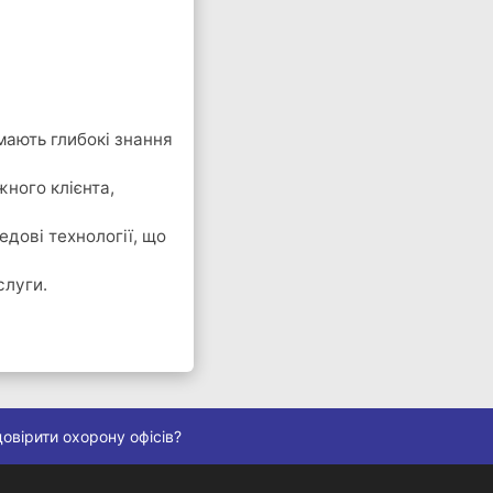
мають глибокі знання
ного клієнта,
дові технології, що
слуги.
овірити охорону офісів?