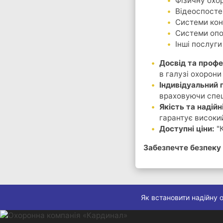
Фізичну охо
Відеоспост
Системи кон
Системи опо
Інші послуги
Досвід та профе
в галузі охорони
Індивідуальний п
враховуючи спец
Якість та надійн
гарантує високий
Доступні ціни:
"К
Забезпечте безпеку
Як встановити надійну о