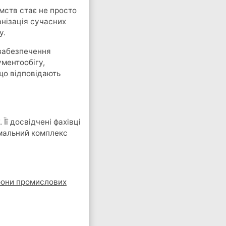
мств стає не просто
анізація сучасних
у.
 забезпечення
ментообігу,
 що відповідають
. Її досвідчені фахівці
имальний комплекс
рони промислових