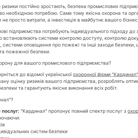
е ризики постійно зростають, безпека промислових підприє
во необхідною потребою. Саме тому якісна охорона та орг
 не просто витрати, а інвестиція в майбутнє вашого бізнес
лові підприємства потребують індивідуального підходу до
то встановлюють системи контролю доступу, контролю доку
я
, системи оповіщення про пожежі та інші заходи безпеки,
та пожежної безпеки.
хорону для вашого промислового підприємства?
ерніться до відомої української
охоронної фірми "Кардинал"
вану оцінку ризиків вашого підприємства, розроблять опт
 безпеки та гарантують якісне виконання всіх робіт.
инал"?
 послуг:
"Кардинал" пропонує повний спектр послуг з
охо
лючаючи:
ів
дивідуальних систем безпеки