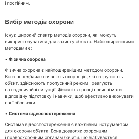
і постійним.
Вибір методів охорони
Існує широкий спектр методів охорони, які можуть
використовуватися для захисту об’єкта. Найпоширенішими
методами є:
•
Фізична охорона
Фізична охорона
є найпоширенішим методом охорони.
Вона передбачає наявність охоронців, які патрулюють
об’єкт, здійснюють пропускний режим і реагують
на надзвичайні ситуації. Фізичні охоронці повинні мати
відповідну підготовку і навички, щоб ефективно виконувати
свої обов’язки.
•
Система відеоспостереження
Система відеоспостереження є важливим інструментом
для охорони об’єкта. Вона дозволяє охоронцям
і правоохоронним органам бачити, що відбувається