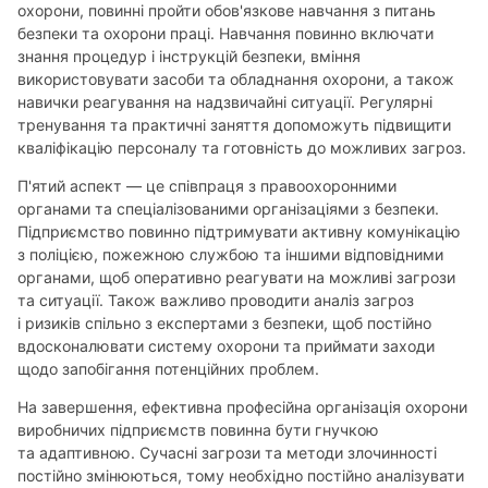
охорони, повинні пройти обов'язкове навчання з питань
безпеки та охорони праці. Навчання повинно включати
знання процедур і інструкцій безпеки, вміння
використовувати засоби та обладнання охорони, а також
навички реагування на надзвичайні ситуації. Регулярні
тренування та практичні заняття допоможуть підвищити
кваліфікацію персоналу та готовність до можливих загроз.
П'ятий аспект — це співпраця з правоохоронними
органами та спеціалізованими організаціями з безпеки.
Підприємство повинно підтримувати активну комунікацію
з поліцією, пожежною службою та іншими відповідними
органами, щоб оперативно реагувати на можливі загрози
та ситуації. Також важливо проводити аналіз загроз
і ризиків спільно з експертами з безпеки, щоб постійно
вдосконалювати систему охорони та приймати заходи
щодо запобігання потенційних проблем.
На завершення, ефективна професійна організація охорони
виробничих підприємств повинна бути гнучкою
та адаптивною. Сучасні загрози та методи злочинності
постійно змінюються, тому необхідно постійно аналізувати