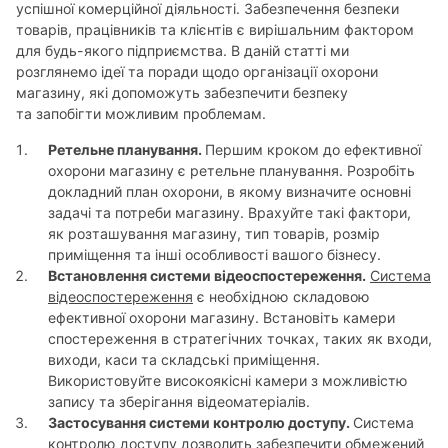
успішної комерційної діяльності. Забезпечення безпеки
товарів, працівників та клієнтів є вирішальним фактором
для будь-якого підприємства. В даній статті ми
розглянемо ідеї та поради щодо організації охорони
магазину, які допоможуть забезпечити безпеку
та запобігти можливим проблемам.
Ретельне планування.
Першим кроком до ефективної
охорони магазину є ретельне планування. Розробіть
докладний план охорони, в якому визначите основні
задачі та потреби магазину. Врахуйте такі фактори,
як розташування магазину, тип товарів, розмір
приміщення та інші особливості вашого бізнесу.
Встановлення системи відеоспостереження.
Система
відеоспостереження
є необхідною складовою
ефективної охорони магазину. Встановіть камери
спостереження в стратегічних точках, таких як входи,
виходи, каси та складські приміщення.
Використовуйте високоякісні камери з можливістю
запису та зберігання відеоматеріалів.
Застосування системи контролю доступу.
Система
контролю доступу дозволить забезпечити обмежений