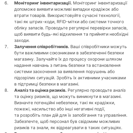
Моніторинг інвентаризації.
Моніторинг інвентаризації
допоможе виявити можливі випадки крадіжок або
втрати товарів. Використовуйте сучасні технології,
такі як штрих-коди, RFID-мітки або системи точного
обліку запасів. Проводьте регулярні перевірки запасів,
щоб виявити будь-які відхилення та прийняти необхідні
заходи.
Залучення співробітників.
Ваші співробітники можуть
бути важливими союзниками в забезпеченні безпеки
магазину. Залучайте їх до процесу охорони шляхом
надання навчань з питань безпеки та встановлення
системи заохочення за виявлення порушень або
підозрілих ситуацій. Зробіть їх активними учасниками
в підтримці безпеки в магазині.
Аналіз та оцінка ризиків.
Регулярно проводьте аналіз
та оцінку ризиків, що можуть виникнути в магазині.
Визначте потенційні небезпеки, такі як крадіжки,
пожежі, насильство або інші негативні події,
та розробіть план дій для їх запобігання та управління.
Забезпечте, щоб персонал був свідомим можливих
ризиків та знали, як відреагувати в таких ситуаціях.