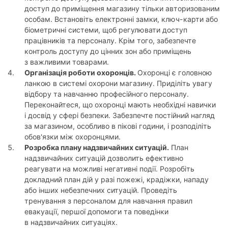
доступ до приміщення магазину тільки авторизованим
особам. Встановіть електронні замки, ключ-карти або
біометричні системи, щоб регулювати доступ
працівників та персоналу. Крім того, забезпечте
контроль доступу до цінних зон або приміщень
з важливими товарами.
Організація роботи охоронців.
Охоронці є головною
ланкою в системі охорони магазину. Приділіть увагу
відбору та навчанню професійного персоналу.
Переконайтеся, що охоронці мають необхідні навички
і досвід у сфері безпеки. Забезпечте постійний нагляд
за магазином, особливо в пікові години, і розподіліть
обов'язки між охоронцями.
Розробка плану надзвичайних ситуацій.
План
надзвичайних ситуацій дозволить ефективно
реагувати на можливі негативні події. Розробіть
докладний план дій у разі пожежі, крадіжки, нападу
або інших небезпечних ситуацій. Проведіть
тренування з персоналом для навчання правил
евакуації, першої допомоги та поведінки
в надзвичайних ситуаціях.